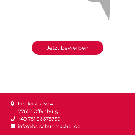
Jetzt bewerben
Englerstraße 4
77652 Offenburg
+49 781 96678760
info@bs-schuhmacher.de