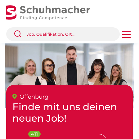
Offenburg
Finde mit uns deinen
neuen Job!
411