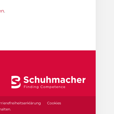
en
.
rierefreiheitserklärung
Cookies
alten.