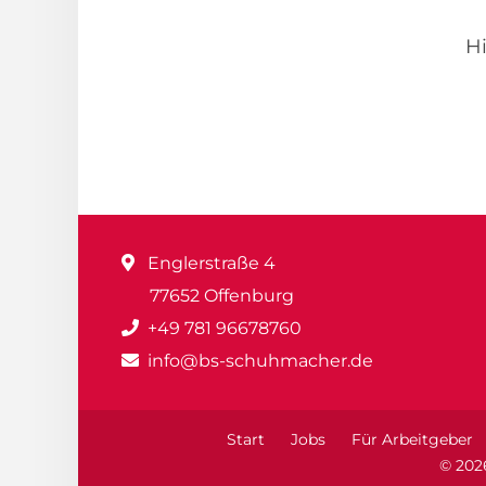
Hi
Englerstraße 4
77652 Offenburg
+49 781 96678760
info@bs-schuhmacher.de
Start
Jobs
Für Arbeitgeber
© 202