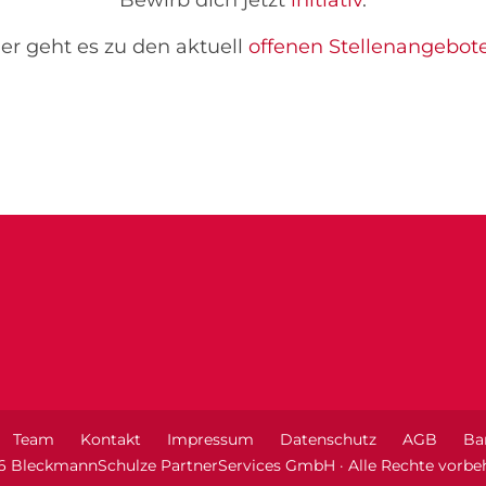
Bewirb dich jetzt
initiativ
.
er geht es zu den aktuell
offenen Stellenangebot
Team
Kontakt
Impressum
Datenschutz
AGB
Bar
6 BleckmannSchulze PartnerServices GmbH · Alle Rechte vorbeh