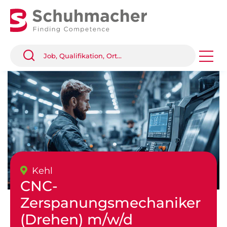
Kehl
CNC-
Zerspanungsmechaniker
(Drehen) m/w/d