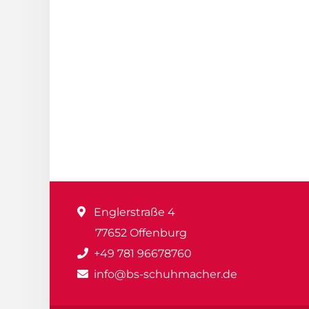
Englerstraße 4
77652 Offenburg
+49 781 96678760
info@bs-schuhmacher.de