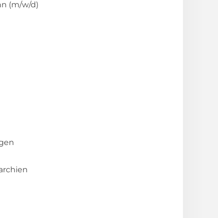
nn (m/w/d)
ngen
archien