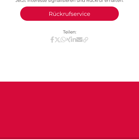
Jetzt Interesse signalisieren und Rückruf erhalten:
Rückrufservice
Teilen:
Teilen via Facebook
Teilen via X / Twitter
Teilen via WhatsApp
Teilen via Xing
Teilen via LinkedIn
Teilen via E-Mail