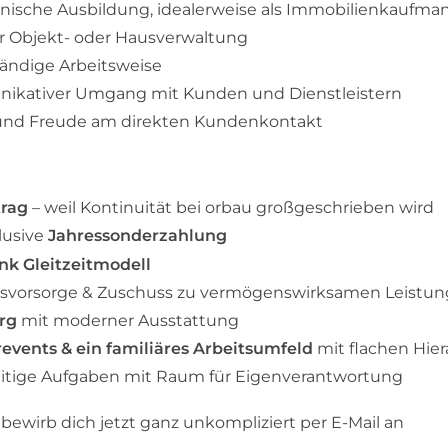
ische Ausbildung, idealerweise als Immobilienkaufma
er Objekt- oder Hausverwaltung
tändige Arbeitsweise
ikativer Umgang mit Kunden und Dienstleistern
 und Freude am direkten Kundenkontakt
trag
– weil Kontinuität bei orbau großgeschrieben wird
lusive
Jahressonderzahlung
ank Gleitzeitmodell
tersvorsorge & Zuschuss zu vermögenswirksamen Leistu
rg
mit moderner Ausstattung
events & ein familiäres Arbeitsumfeld
mit flachen Hier
eitige Aufgaben mit Raum für Eigenverantwortung
ewirb dich jetzt ganz unkompliziert per E-Mail an