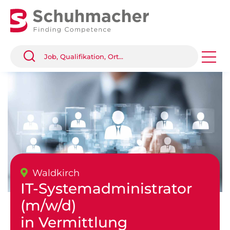
Waldkirch
IT-Systemadministrator
(m/w/d)
in Vermittlung