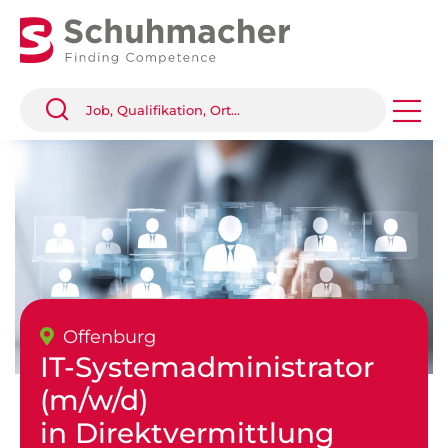
Offenburg
IT-Systemadministrator
(m/w/d)
in Direktvermittlung