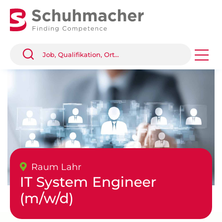
Raum Lahr
IT System Engineer
(m/w/d)