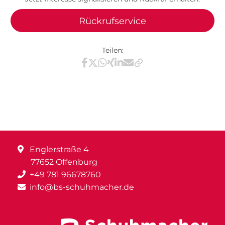
Rückrufservice
Teilen:
Teilen via Facebook
Teilen via X / Twitter
Teilen via WhatsApp
Teilen via Xing
Teilen via LinkedIn
Teilen via E-Mail
Englerstraße 4
77652 Offenburg
+49 781 96678760
info@bs-schuhmacher.de