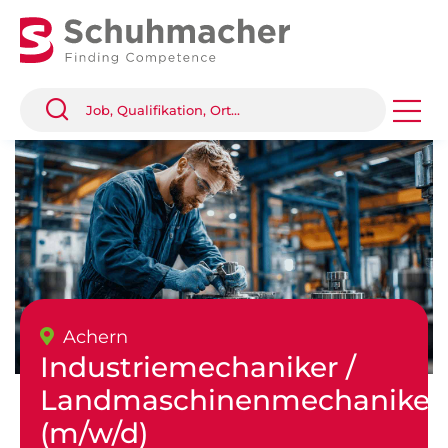
Achern
Industriemechaniker /
Landmaschinenmechaniker
(m/w/d)