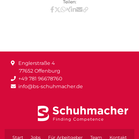
Teilen:
Teilen via Facebook
Teilen via X / Twitter
Teilen via WhatsApp
Teilen via Xing
Teilen via LinkedIn
Teilen via E-Mail
Englerstraße 4
77652 Offenburg
+49 781 96678760
info@bs-schuhmacher.de
Start
Jobs
Für Arbeitgeber
Team
Kontakt