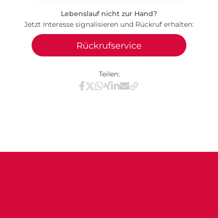
Lebenslauf nicht zur Hand?
Jetzt Interesse signalisieren und Rückruf erhalten:
Rückrufservice
Teilen:
Teilen via Facebook
Teilen via X / Twitter
Teilen via WhatsApp
Teilen via Xing
Teilen via LinkedIn
Teilen via E-Mail