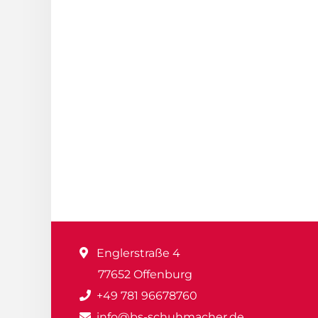
Englerstraße 4
77652 Offenburg
+49 781 96678760
info@bs-schuhmacher.de