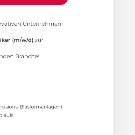
novativen Unternehmen
iker (m/w/d)
zur
senden Branche!
trusions-Blasformanlagen)
blaufs