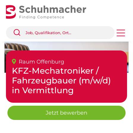
Raum Offenburg
KFZ-Mechatroniker /
Fahrzeugbauer (m/w/d)
in Vermittlung
Jetzt bewerben