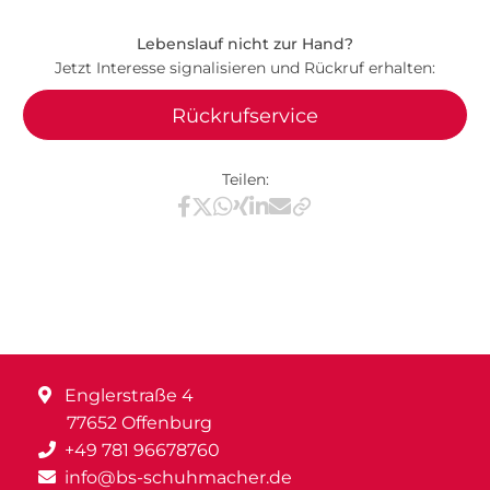
Lebenslauf nicht zur Hand?
Jetzt Interesse signalisieren und Rückruf erhalten:
Rückrufservice
Teilen:
Teilen via Facebook
Teilen via X / Twitter
Teilen via WhatsApp
Teilen via Xing
Teilen via LinkedIn
Teilen via E-Mail
Englerstraße 4
77652 Offenburg
+49 781 96678760
info@bs-schuhmacher.de