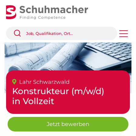
Lahr Schwarzwald
Konstrukteur (m/w/d)
in Vollzeit
Jetzt bewerben