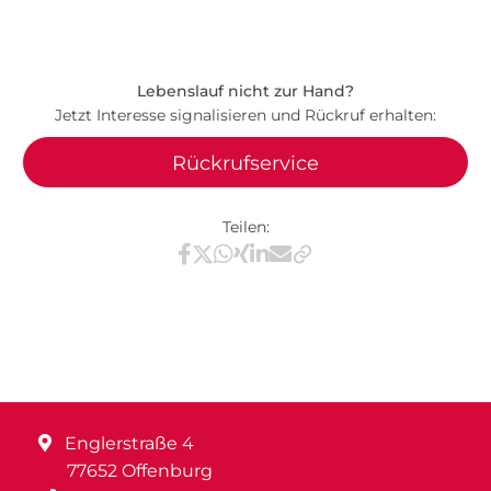
Lebenslauf nicht zur Hand?
Jetzt Interesse signalisieren und Rückruf erhalten:
Rückrufservice
Teilen:
Teilen via Facebook
Teilen via X / Twitter
Teilen via WhatsApp
Teilen via Xing
Teilen via LinkedIn
Teilen via E-Mail
Englerstraße 4
77652 Offenburg