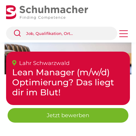
Lahr Schwarzwald
Lean Manager (m/w/d)
Optimierung? Das liegt
dir im Blut!
Jetzt bewerben