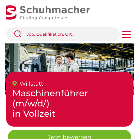
Willstätt
Maschinenführer
(m/w/d/)
in Vollzeit
Jetzt bewerben