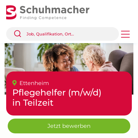
Ettenheim
Pflegehelfer (m/w/d)
in Teilzeit
Jetzt bewerben