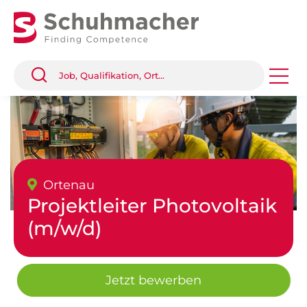
Ortenau
Projektleiter Photovoltaik
(m/w/d)
Jetzt bewerben