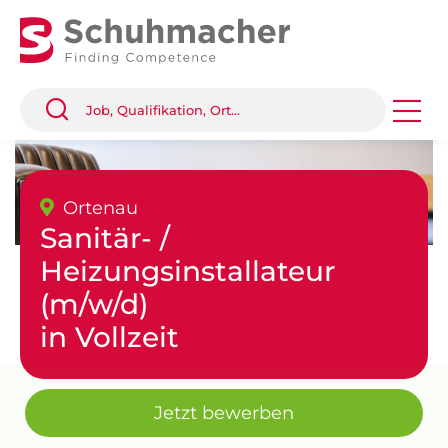
Ortenau
Sanitär- /
Heizungsinstallateur
(m/w/d)
in Vollzeit
Jetzt bewerben