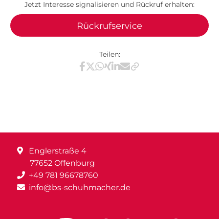
Jetzt Interesse signalisieren und Rückruf erhalten:
Rückrufservice
Teilen:
Teilen via Facebook
Teilen via X / Twitter
Teilen via WhatsApp
Teilen via Xing
Teilen via LinkedIn
Teilen via E-Mail
Englerstraße 4
77652 Offenburg
+49 781 96678760
info@bs-schuhmacher.de