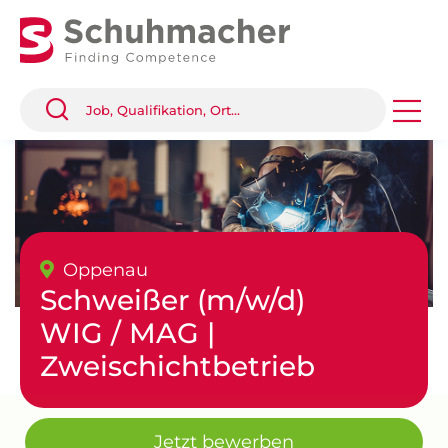
Oppenau
Schweißer (m/w/d)
WIG / MAG |
Zweischichtbetrieb
Jetzt bewerben