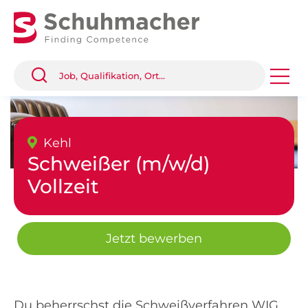
Kehl
Schweißer (m/w/d)
Vollzeit
Jetzt bewerben
Du beherrschst die Schweißverfahren WIG,