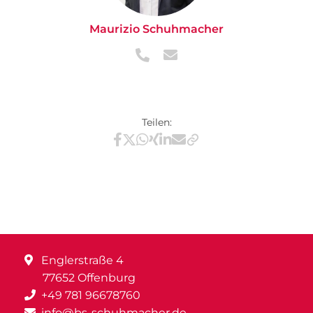
Maurizio Schuhmacher
Teilen:
Teilen via Facebook
Teilen via X / Twitter
Teilen via WhatsApp
Teilen via Xing
Teilen via LinkedIn
Teilen via E-Mail
Englerstraße 4
77652 Offenburg
+49 781 96678760
info@bs-schuhmacher.de