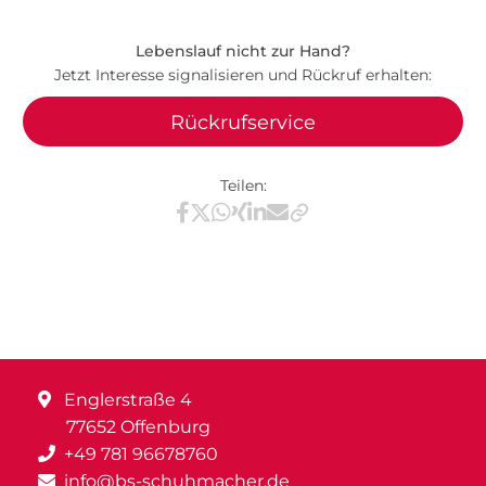
Lebenslauf nicht zur Hand?
Jetzt Interesse signalisieren und Rückruf erhalten:
Rückrufservice
Teilen:
Teilen via Facebook
Teilen via X / Twitter
Teilen via WhatsApp
Teilen via Xing
Teilen via LinkedIn
Teilen via E-Mail
Englerstraße 4
77652 Offenburg
+49 781 96678760
info@bs-schuhmacher.de